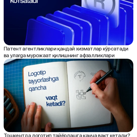
Патент агентликлари қандай хизматлар кўрсатади 
ва улarga мурожаат қилишнинг афзалликлари
Тошкентда логотип тайёрлашга қанча вақт кетади?