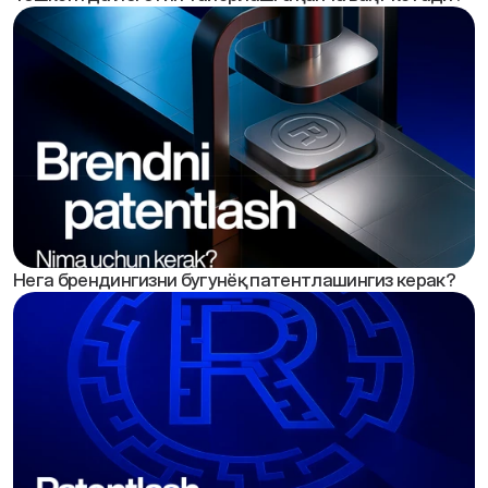
Нега брендингизни бугунёқ патентлашингиз керак?