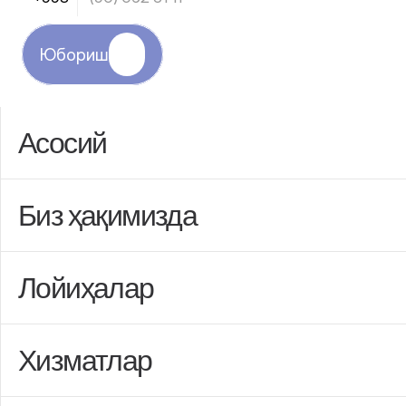
Юбориш
Асосий
Биз ҳақимизда
Лойиҳалар
Хизматлар