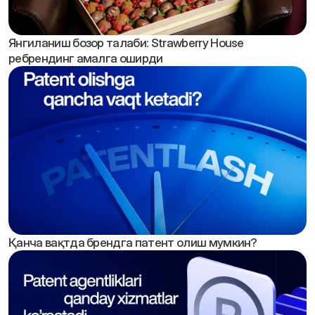
Янгиланиш бозор талаби: Strawberry House 
ребрендинг амалга оширди
Қанча вақтда брендга патент олиш мумкин?