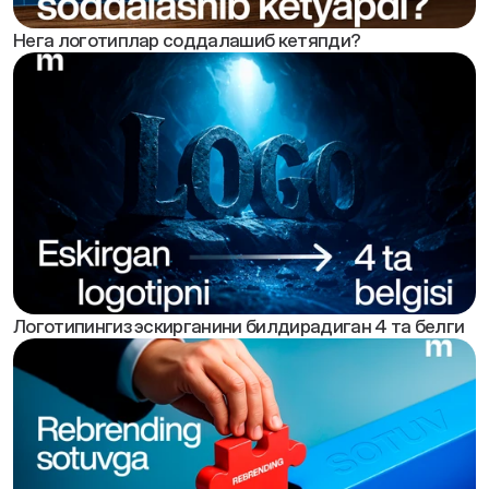
Нега логотиплар соддалашиб кетяпди?
Логотипингиз эскирганини билдирадиган 4 та белги