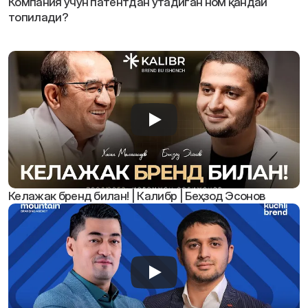
Компания учун патентдан ўтадиган ном қандай 
топилади?
В
и
д
е
о
к
о
н
т
е
н
т
л
а
р
:
Келажак бренд билан! | Калибр | Беҳзод Эсонов