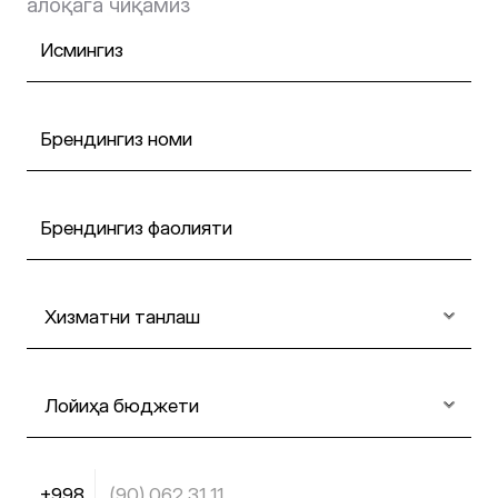
олиш
алоқага чиқамиз