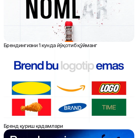
Брендингизни 1 кунда йўқотиб қўйманг
Бренд қуриш қадамлари