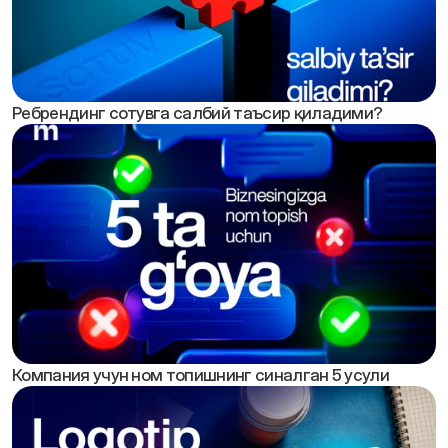
Ребрендинг сотувга салбий таъсир қиладими?
Компания учун ном топишнинг синалган 5 усули