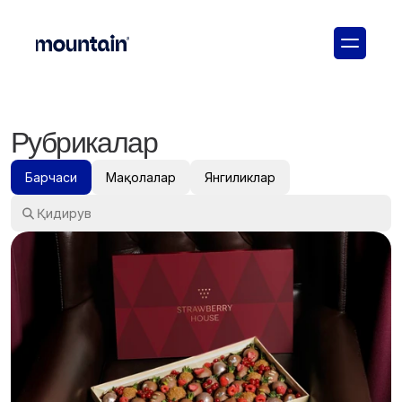
Рубрикалар
Барчаси
Мақолалар
Янгиликлар