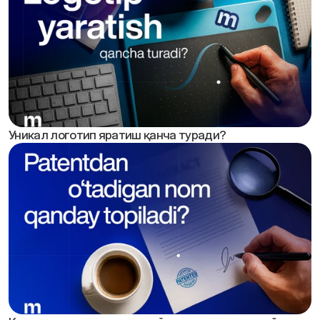
Уникал логотип яратиш қанча туради?