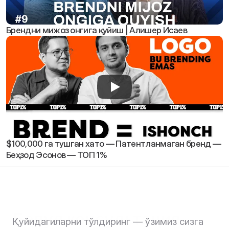
Брендни мижоз онгига қуйиш | Алишер Исаев
$100,000 га тушган хато — Патентланмаган бренд — 
Беҳзод Эсонов — ТОП 1%
Бепул консультация 
Қуйидагиларни тўлдиринг — ўзимиз сизга 