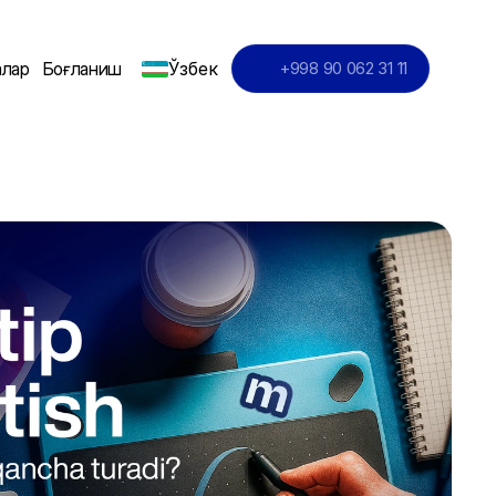
Ўзбек
алар
Боғланиш
+998 90 062 31 11