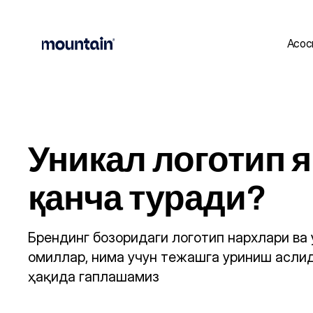
Асос
Уникал логотип я
қанча туради?
Брендинг бозоридаги логотип нархлари ва 
омиллар, нима учун тежашга уриниш асли
ҳақида гаплашамиз