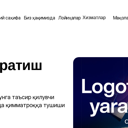
Хизматлар
ий саҳифа
Биз ҳақимизда
Лойиҳалар
Мақол
ратиш 
унга таъсир қилувчи 
да қимматроққа тушиши 