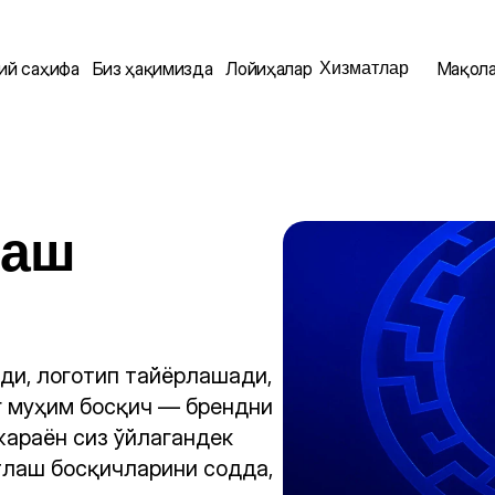
Хизматлар
ий саҳифа
Биз ҳақимизда
Лойиҳалар
Мақол
аш 
ди, логотип тайёрлашади, 
г муҳим босқич — брендни 
араён сиз ўйлагандек 
тлаш босқичларини содда, 