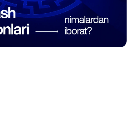
 мулк агентлиги (ИМА) базаси