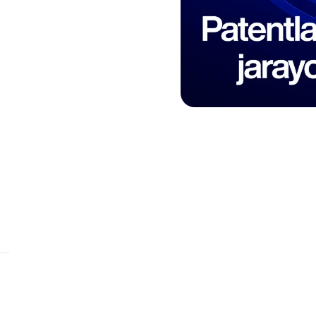
Бренд номини текшириш
Ўзбекистон Республикаси Интеллектуал