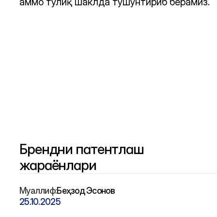
аммо тўлиқ шаклда тушунтириб берамиз.
Брендни патентлаш 
жараёнлари
Муаллиф:
Беҳзод Эсонов
25.10.2025