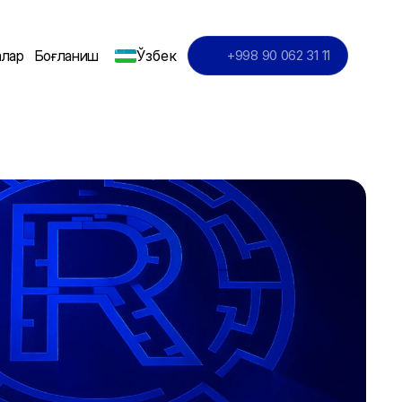
Ўзбек
алар
Боғланиш
+998 90 062 31 11