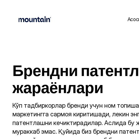
Асос
Брендни патентл
жараёнлари
Кўп тадбиркорлар бренди учун ном топиша
маркетингга сармоя киритишади, лекин эн
патентлашни кечиктирадилар. Аслида бу ж
мураккаб эмас. Қуйида биз брендни патен