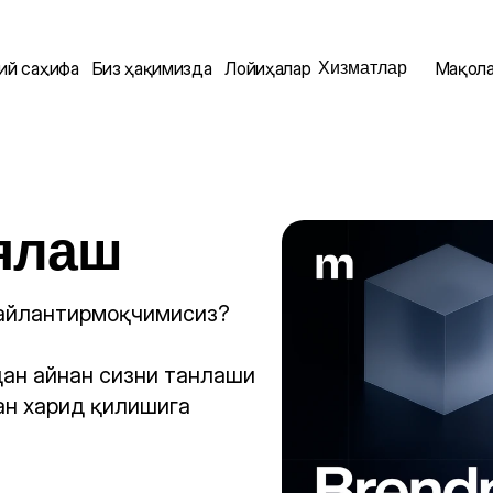
Хизматлар
ий саҳифа
Биз ҳақимизда
Лойиҳалар
Мақол
ялаш
айлантирмоқчимисиз?

ан айнан сизни танлаши 
н харид қилишига 