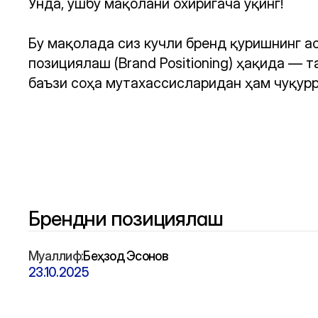
Унда, ушбу мақолани охиригача ўқинг!

Бу мақолада сиз кучли бренд қуришнинг ас
позициялаш (Brand Positioning) ҳақида — т
баъзи соҳа мутахассисларидан ҳам чуқурр
Брендни позициялаш
Муаллиф:
Беҳзод Эсонов
23.10.2025