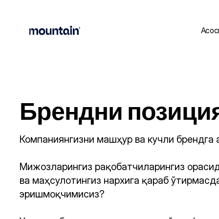
Асос
Брендни позици
Компаниянгизни машҳур ва кучли брендга 
Мижозларингиз рақобатчиларингиз орасид
ва маҳсулотингиз нархига қараб ўтирмасда
эришмоқчимисиз?
