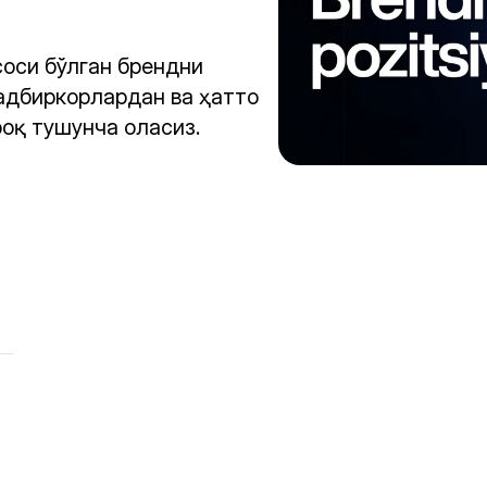
оси бўлган брендни 
адбиркорлардан ва ҳатто 
оқ тушунча оласиз.