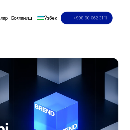
Ўзбек
алар
Боғланиш
+998 90 062 31 11