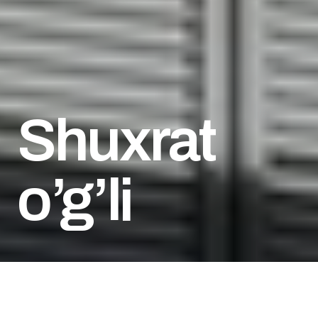
Shuxrat 
o’g’li