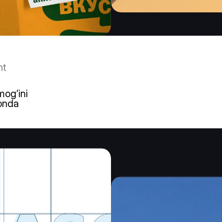
nt
og’ini 
onda 