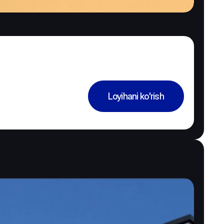
Loyihani ko'rish