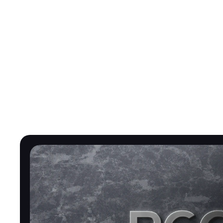
L
o
y
i
h
a
l
a
r
i
m
i
z
: