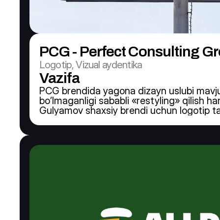
PCG - Perfect Consulting G
Logotip, Vizual aydentika
Vazifa
PCG brendida yagona dizayn uslubi mavju
bo’lmaganligi sababli «restyling» qilish h
Gulyamov shaxsiy brendi uchun logotip ta