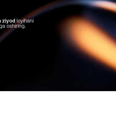
 ziyod
 loyihani 
ga oshiring.
: