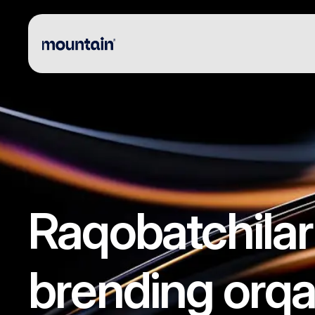
Raqobatchilar
brending orqal