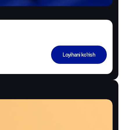
Loyihani ko'rish