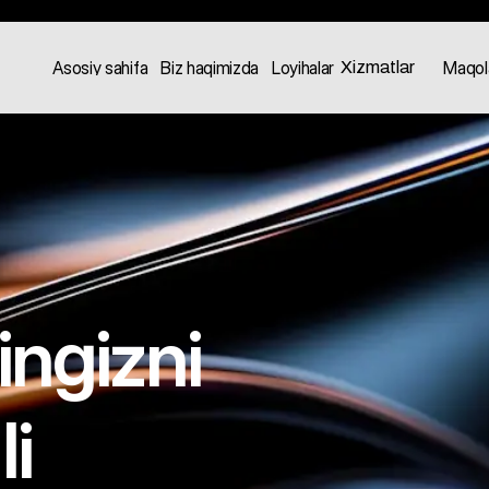
Xizmatlar
Asosiy sahifa
Biz haqimizda
Loyihalar
Maqol
ingizni
i