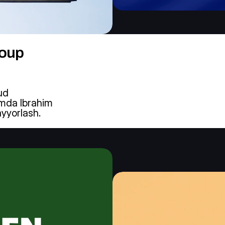
roup
d 
amda Ibrahim 
yyorlash.