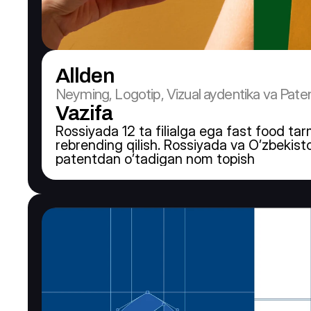
Allden
Neyming, Logotip, Vizual aydentika va Pate
Vazifa
Rossiyada 12 ta filialga ega fast food tarm
rebrending qilish. Rossiyada va O’zbekist
patentdan o’tadigan nom topish