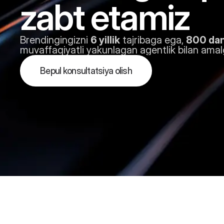
zabt etamiz
Brendingingizni 
6 yillik
 tajribaga ega, 
800 dan
muvaffaqiyatli yakunlagan agentlik bilan amal
Bepul konsultatsiya olish
M
i
j
o
z
l
a
r
i
m
i
z
f
i
k
r
l
a
r
i