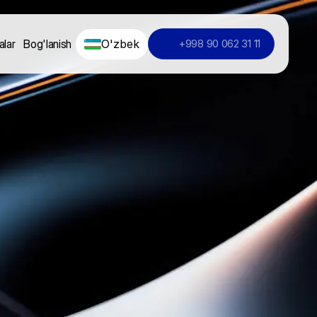
O'zbek
alar
Bog'lanish
+998 90 062 31 11