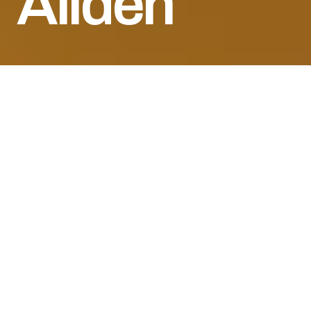
Allden
Клиент
Allden
Деятельность
Фастфуд
Оказанные услуги
Нейминг, Логотип, Визуальная айдентика и Патент
Адрес
Ташкент