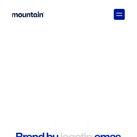
Brend qurish qadamlari
Xodimlarim brendim yo‘qligi uchun, mandan kam 
oylik beradigan lekin brendi bor korxonaga 
ketishdi. Manga brend qilib beringlar deb bir 
tadbirkor akamiz murojaat qildilar. 

To'g'ri, kuchli brend malakali mutaxassislarni jalb 
qiladi, mijozlar sadoqatini oshiradi, investor 