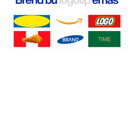
topishda yordam beradi va mahsulotni 
qimmatroq sotishda xizmat qiladi. 

Ba’zi tadbirkorlar brend bu logotip deb 
o’ylashadi. Brend bo’lish uchun chiroyli nom yoki 
unikal logotip yetarli emas. 
Brend
 bu - odamlar siz haqingizda 
eshitganda yoki ko‘rganda esiga tushadigan 