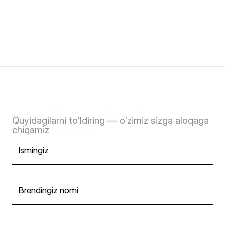
Bepul konsultatsiya 
Quyidagilarni to'ldiring — o'zimiz sizga aloqaga 
istaysizmi?
chiqamiz