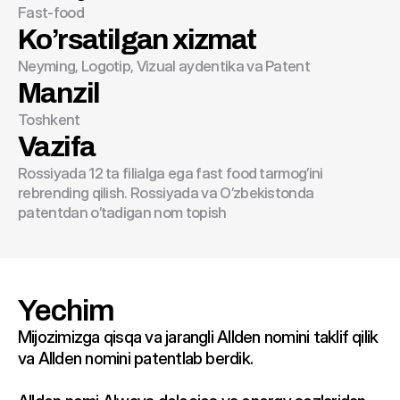
Fast-food
Ko’rsatilgan xizmat
Neyming, Logotip, Vizual aydentika va Patent
Manzil
Toshkent
Vazifa
Rossiyada 12 ta filialga ega fast food tarmog’ini 
rebrending qilish. Rossiyada va O’zbekistonda 
patentdan o’tadigan nom topish
Yechim
Mijozimizga qisqa va jarangli Allden nomini taklif qilik 
va Allden nomini patentlab berdik.
