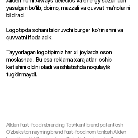
Allden nomi Always delecios va energy sozlaridan 
yasalgan bo’lib, doimo, mazzali va quvvat ma’nolarini 
bildiradi.

Logotipda sohani bildiruvchi burger ko’rinishini va 
quvvatni ifodaladik.

Tayyorlagan logotipimiz har xil joylarda oson 
moslashadi. Bu esa reklama xarajatlari oshib 
ketishini oldini oladi va ishlatishda noqulaylik 
tug’dirmaydi.
Allden fast-food rеbrеnding Toshkent brend patentlash 
O‘zbekiston neyming brend fast-food nom tanlash Allden 