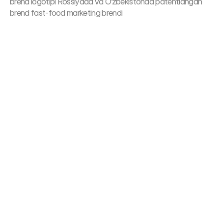
brend logotipi Rossiyada va O‘zbekistonda patentlangan 
brend fast-food marketing brendi
Labaliq