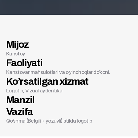
Mijoz
Kanstoy
Kanstoy
Faoliyati
Kanstovar mahsulotlari va o‘yinchoqlar do‘koni.
Ko’rsatilgan xizmat
Logotip, Vizual aydentika
Manzil
Vazifa
Qo‘shma (Belgili + yozuvli) stilda logotip