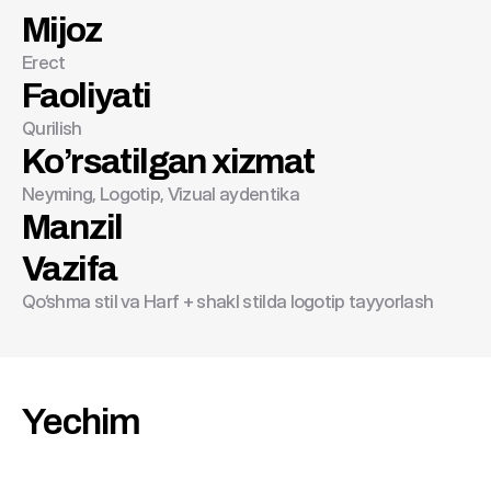
Mijoz
Erect
Erect
Faoliyati
Qurilish
Ko’rsatilgan xizmat
Neyming, Logotip, Vizual aydentika
Manzil
Vazifa
Qo‘shma stil va Harf + shakl stilda logotip tayyorlash
Yechim