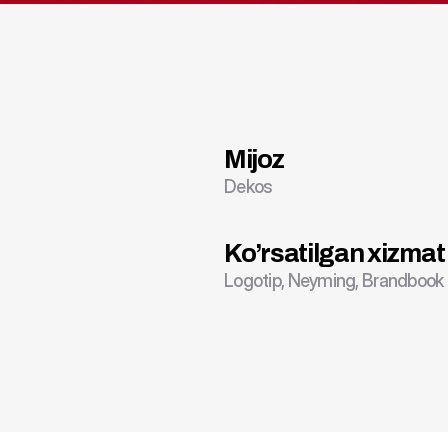
Mijoz
Dekos
Ko’rsatilgan xizmat
Logotip, Neyming, Brandbook