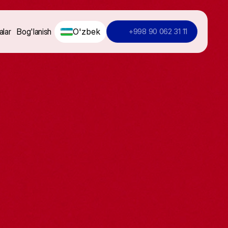
O'zbek
alar
Bog'lanish
+998 90 062 31 11