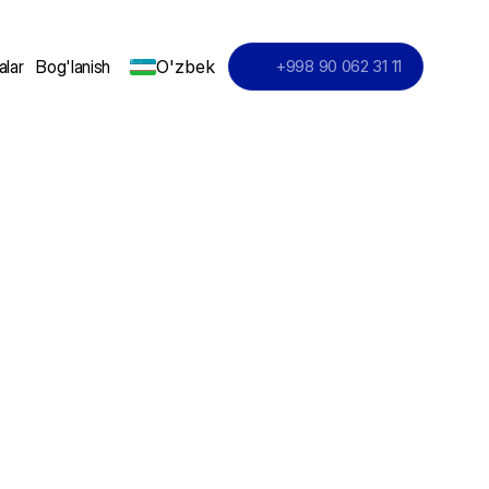
O'zbek
alar
Bog'lanish
+998 90 062 31 11