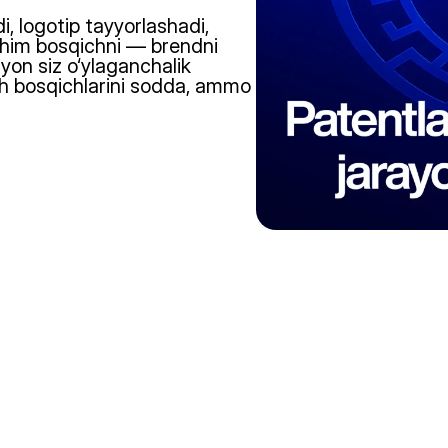
, logotip tayyorlashadi, 
uhim bosqichni — brendni 
yon siz o‘ylaganchalik 
h bosqichlarini sodda, ammo 