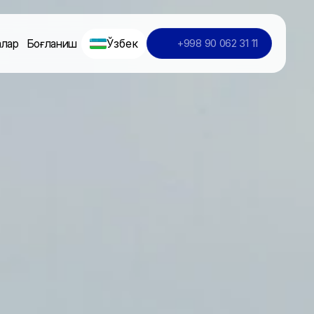
Ўзбек
алар
Боғланиш
+998 90 062 31 11