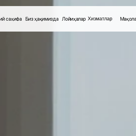
Хизматлар
ий саҳифа
Биз ҳақимизда
Лойиҳалар
Мақол