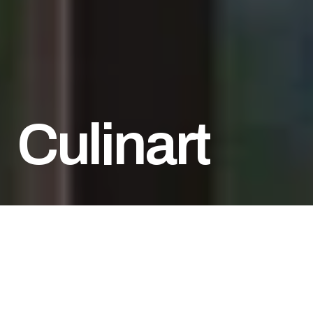
Culinart
Мижоз