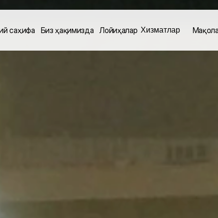
Хизматлар
ий саҳифа
Биз ҳақимизда
Лойиҳалар
Мақол