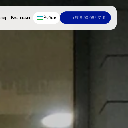
Ўзбек
алар
Боғланиш
+998 90 062 31 11