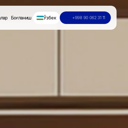
Ўзбек
алар
Боғланиш
+998 90 062 31 11