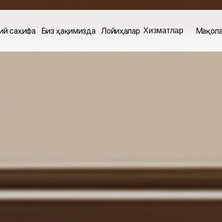
Хизматлар
ий саҳифа
Биз ҳақимизда
Лойиҳалар
Мақол