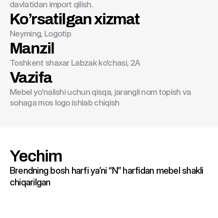
davlatidan import qilish.
Ko’rsatilgan xizmat
Neyming, Logotip
Manzil
Toshkent shaxar Labzak ko'chasi, 2A
Vazifa
Mebel yo'nalishi uchun qisqa, jarangli nom topish va 
sohaga mos logo ishlab chiqish
Yechim
Brendning bosh harfi ya’ni “N” harfidan mebel shakli 
chiqarilgan