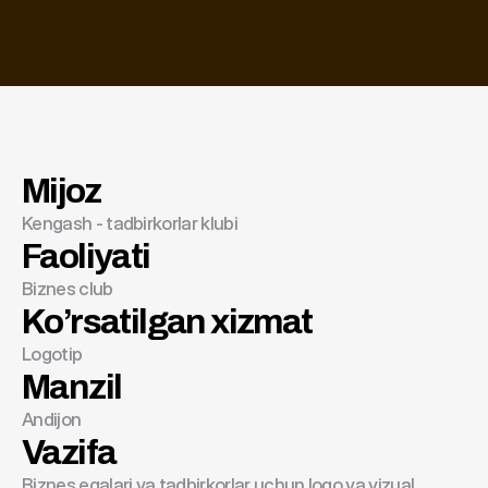
Mijoz
Kengash - tadbirkorlar klubi
Kengash - tadbirkorlar klubi
Faoliyati
Biznes club
Ko’rsatilgan xizmat
Logotip
Manzil
Andijon
Vazifa
Biznes egalari va tadbirkorlar uchun logo va vizual 