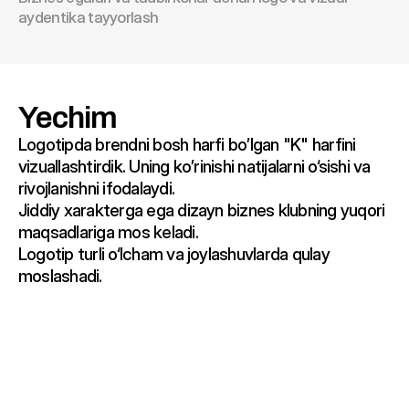
aydentika tayyorlash
Yechim
Logotipda brendni bosh harfi bo’lgan "K" harfini 
vizuallashtirdik. Uning ko’rinishi natijalarni o‘sishi va 
rivojlanishni ifodalaydi.

Jiddiy xarakterga ega dizayn biznes klubning yuqori 
maqsadlariga mos keladi.

Logotip turli o‘lcham va joylashuvlarda qulay 
moslashadi.