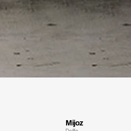
Mijoz
Deffo